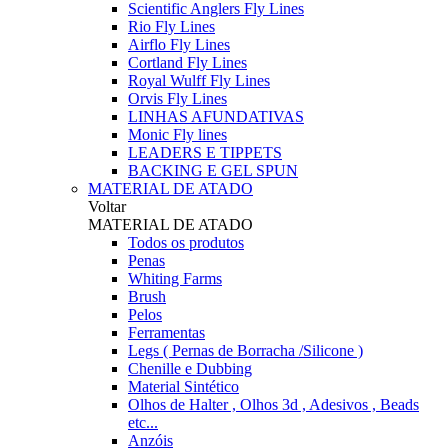
Scientific Anglers Fly Lines
Rio Fly Lines
Airflo Fly Lines
Cortland Fly Lines
Royal Wulff Fly Lines
Orvis Fly Lines
LINHAS AFUNDATIVAS
Monic Fly lines
LEADERS E TIPPETS
BACKING E GEL SPUN
MATERIAL DE ATADO
Voltar
MATERIAL DE ATADO
Todos os produtos
Penas
Whiting Farms
Brush
Pelos
Ferramentas
Legs ( Pernas de Borracha /Silicone )
Chenille e Dubbing
Material Sintético
Olhos de Halter , Olhos 3d , Adesivos , Beads
etc...
Anzóis