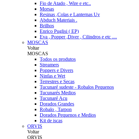
Fio de Atado , Wire e etc..
Morsas
Resinas ,Colas e Lanternas Uv
Abduch Materiais .
Brilhos
Enrico Puglisi ( EP)
Eva , Popper ,Diver , Cilindros e etc ....
MOSCAS
Voltar
MOSCAS
Todos os produtos
Streamers
Poppers e Divers
Ninfas e Wet
Terrestres e Secas
Tucunaré sudeste - Robalos Pequenos
Tucunarés Medios
Tucunaré Açu
Dorados Grandes
Robalo , Tarpon
Dorados Pequenos e Medios
Kit de iscas
ORVIS
Voltar
ORVIS