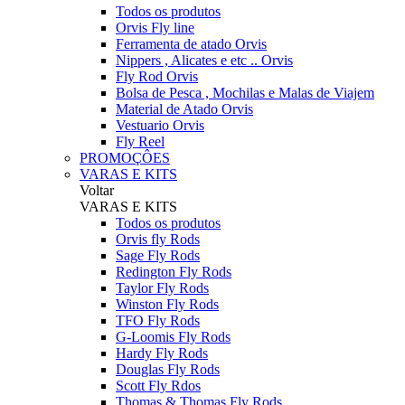
Todos os produtos
Orvis Fly line
Ferramenta de atado Orvis
Nippers , Alicates e etc .. Orvis
Fly Rod Orvis
Bolsa de Pesca , Mochilas e Malas de Viajem
Material de Atado Orvis
Vestuario Orvis
Fly Reel
PROMOÇÔES
VARAS E KITS
Voltar
VARAS E KITS
Todos os produtos
Orvis fly Rods
Sage Fly Rods
Redington Fly Rods
Taylor Fly Rods
Winston Fly Rods
TFO Fly Rods
G-Loomis Fly Rods
Hardy Fly Rods
Douglas Fly Rods
Scott Fly Rdos
Thomas & Thomas Fly Rods